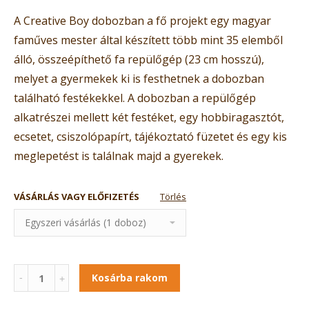
A Creative Boy dobozban a fő projekt egy magyar
faműves mester által készített több mint 35 elemből
álló, összeépíthető fa repülőgép (23 cm hosszú),
melyet a gyermekek ki is festhetnek a dobozban
található festékekkel. A dobozban a repülőgép
alkatrészei mellett két festéket, egy hobbiragasztót,
ecsetet, csiszolópapírt, tájékoztató füzetet és egy kis
meglepetést is találnak majd a gyerekek.
VÁSÁRLÁS VAGY ELŐFIZETÉS
Törlés
Mennyiség
Kosárba rakom