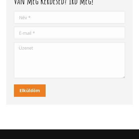
Van még kérdésed? Írd meg!
Név *
E-mail *
Üzenet
Elküldöm