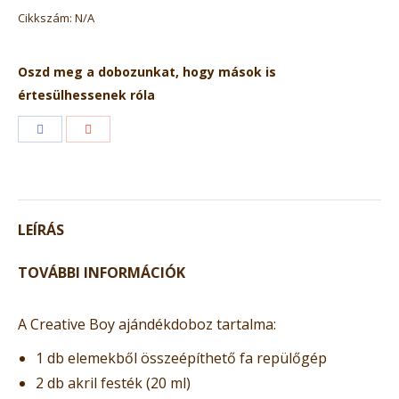
Cikkszám:
N/A
Oszd meg a dobozunkat, hogy mások is
értesülhessenek róla
Share
Share
with
with
Facebook
Google+
LEÍRÁS
TOVÁBBI INFORMÁCIÓK
A Creative Boy ajándékdoboz tartalma:
1 db elemekből összeépíthető fa repülőgép
2 db akril festék (20 ml)